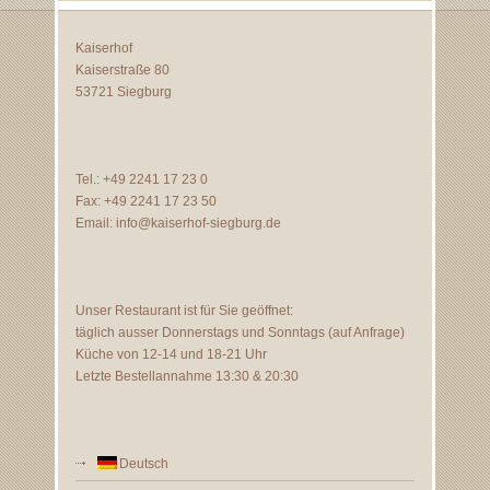
Kaiserhof
Kaiserstraße 80
53721 Siegburg
Tel.: +49 2241 17 23 0
Fax: +49 2241 17 23 50
Email:
info@kaiserhof-siegburg.de
Unser Restaurant ist für Sie geöffnet:
täglich ausser Donnerstags und Sonntags (auf Anfrage)
Küche von 12-14 und 18-21 Uhr
Letzte Bestellannahme 13:30 & 20:30
Deutsch