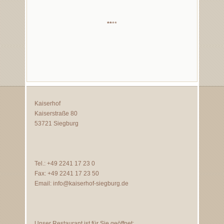
**
**
Kaiserhof
Kaiserstraße 80
53721 Siegburg
Tel.: +49 2241 17 23 0
Fax: +49 2241 17 23 50
Email:
info@kaiserhof-siegburg.de
Unser Restaurant ist für Sie geöffnet: