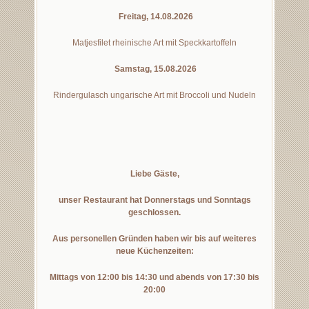
Freitag, 14.08.2026
Matjesfilet rheinische Art mit Speckkartoffeln
Samstag, 15.08.2026
Rindergulasch ungarische Art mit Broccoli und Nudeln
Liebe Gäste,
unser Restaurant hat Donnerstags und Sonntags
geschlossen.
Aus personellen Gründen haben wir bis auf weiteres
neue Küchenzeiten:
Mittags von 12:00 bis 14:30 und abends von 17:30 bis
20:00