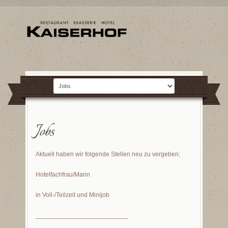
Jobs
Aktuell haben wir folgende Stellen neu zu vergeben:
Hotelfachfrau/Mann
in Voll-/Teilzeit und Minijob
__________________________