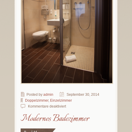
Posted by
admin
September 30, 2014
Doppelzimmer
,
Einzelzimmer
Kommentare deaktiviert
Modernes Badezimmer