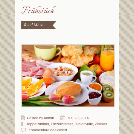
Frühstück
Read More
Posted by
admin
Mai 20, 2014
Doppelzimmer
,
Einzelzimmer
,
JuniorSuite
,
Zimmer
Kommentare deaktiviert