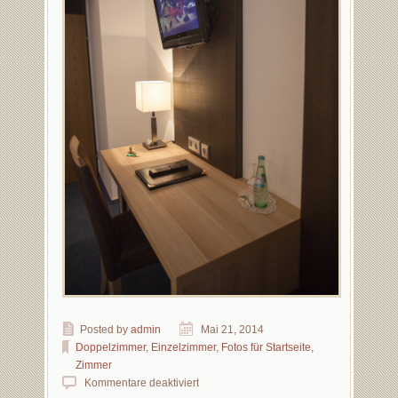
Posted by
admin
Mai 21, 2014
Doppelzimmer
,
Einzelzimmer
,
Fotos für Startseite
,
Zimmer
Kommentare deaktiviert