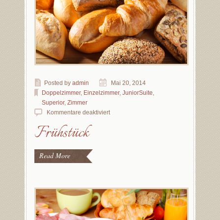
Posted by
admin
Mai 20, 2014
Doppelzimmer
,
Einzelzimmer
,
JuniorSuite
,
Superior
,
Zimmer
Kommentare deaktiviert
Frühstück
Read More