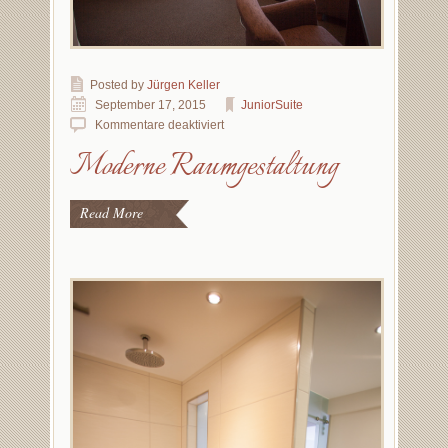
Posted by
Jürgen Keller
September 17, 2015
JuniorSuite
Kommentare deaktiviert
Moderne Raumgestaltung
Read More