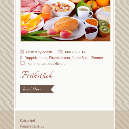
Posted by
admin
Mai 20, 2014
Doppelzimmer
,
Einzelzimmer
,
JuniorSuite
,
Zimmer
Kommentare deaktiviert
Frühstück
Read More
Kaiserhof
Kaiserstraße 80