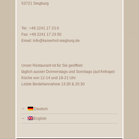
53721 Siegburg
Tel.: +49 2241 17 23 0
Fax: +49 2241 17 23 50
Email:
info@kaiserhof-siegburg.de
Unser Restaurant ist für Sie geöffnet:
täglich ausser Donnerstags und Sonntags (auf Anfrage)
Küche von 12-14 und 18-21 Uhr
Letzte Bestellannahme 13:30 & 20:30
Deutsch
English