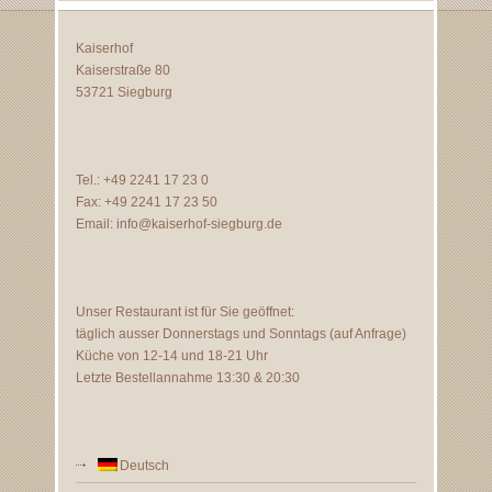
Kaiserhof
Kaiserstraße 80
53721 Siegburg
Tel.: +49 2241 17 23 0
Fax: +49 2241 17 23 50
Email:
info@kaiserhof-siegburg.de
Unser Restaurant ist für Sie geöffnet:
täglich ausser Donnerstags und Sonntags (auf Anfrage)
Küche von 12-14 und 18-21 Uhr
Letzte Bestellannahme 13:30 & 20:30
Deutsch